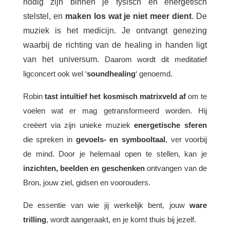
nodig zijn binnen je fysisch en energetisch
stelstel, en
maken los wat je niet meer dient
. De
muziek is het medicijn. Je ontvangt
genezing
waarbij de richting van de healing in handen ligt
van het universum.
Daarom wordt dit meditatief
ligconcert ook wel ‘
soundhealing
‘ genoemd.
Robin
tast intuïtief het kosmisch matrixveld af
om te
voelen wat er mag getransformeerd worden. Hij
creëert via zijn unieke muziek
energetische sferen
die spreken in
gevoels- en symbooltaal
, ver voorbij
de mind.
Door je helemaal open te stellen, kan je
inzichten, beelden en geschenken
ontvangen van de
Bron, jouw ziel, gidsen en voorouders.
De essentie van wie jij werkelijk bent, jouw
ware
trilling
, wordt aangeraakt, en je komt thuis bij jezelf.