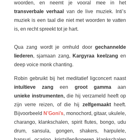
woorden, en neemt je vooral mee in het
transverbale verhaal
van de live muziek. Inti’s
muziek is een taal die niet met woorden te vatten
is, en recht spreekt tot je hart.
Qua zang wordt je omhuld door
gechannelde
liederen
, sjamaan zang,
Kargyraa keelzang
en
deep voice monk chanting.
Robin gebruikt bij het meditatief ligconcert naast
intuïtieve zang
een
groot gamma
aan
unieke
instrumenten,
die hij verzameld heeft op
zijn verre reizen, of die hij
zelfgemaakt
heeft.
Bijvoorbeeld
N’Goni’s
, monochord, gitaar, ukulele,
charango, klankschalen, spirit flutes, bongo, udu
drum, sansula, gongen, shakers, harpulele,
bansuri, ocarino, kristallen/koperen klankschalen