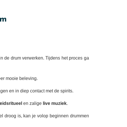
um
in de drum verwerken. Tijdens het proces ga
eer mooie beleving.
ngen en in diep contact met de spirits.
idsritueel
en zalige
live muziek
.
el droog is, kan je volop beginnen drummen