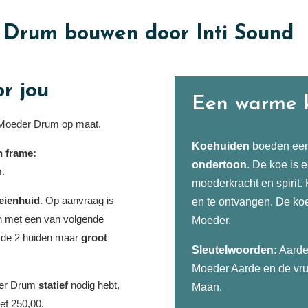
 Drum bouwen door Inti Sound
r jou
Een warme k
 Moeder Drum op maat.
Koehuiden
boeden ee
n frame:
ondertoon
. De koe is 
m.
moederkracht en spirit.
eienhuid
. Op aanvraag is
en te ontvangen. De ko
n met een van volgende
Moeder.
ng de 2 huiden maar
groot
Sleutelwoorden:
Aarde
Moeder Aarde en de vru
eder Drum
statief
nodig hebt,
Maan.
ief 250,00.