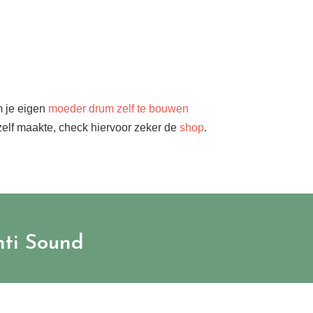
 je eigen
moeder drum zelf te bouwen
zelf maakte, check hiervoor zeker de
shop
.
nti Sound