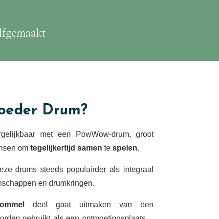
lfgemaakt
Moeder Drum?
gelijkbaar met een PowWow-drum, groot
ensen om
tegelijkertijd samen
te
spelen
.
eze drums steeds populairder als integraal
nschappen en drumkringen.
ommel
deel gaat uitmaken van een
rden gebruikt als een ontmoetingsplaats…