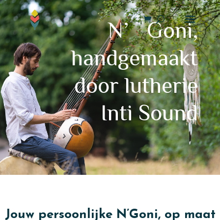
N’Goni,
handgemaakt
door lutherie
Inti Sound
Jouw persoonlijke N’Goni, op maat