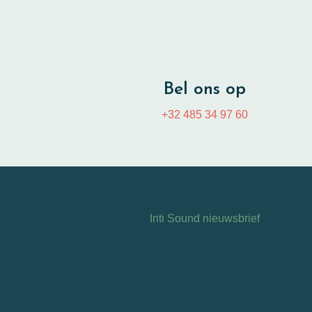
Bel ons op
+32 485 34 97 60
Inti Sound nieuwsbrief