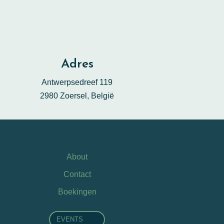
Adres
Antwerpsedreef 119
2980 Zoersel,
België
About
Contact
Boekingen
EVENTS