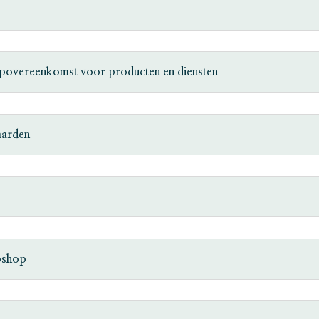
opovereenkomst voor producten en diensten
aarden
ebshop