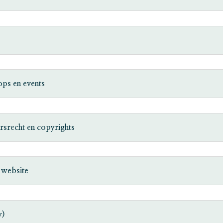
ops en events
rsrecht en copyrights
 website
y)