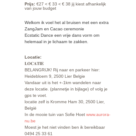
Prijs
:
€27 < € 33 < € 38 jij kiest afhankelijk
van jouw budget
Welkom ik voel het al bruisen met een extra
ZangJam en Cacao ceremonie
Ecstatic Dance een vrije dans vorm om
helemaal in je lichaam te zakken.
Locatie:
𝐋𝐎𝐂𝐀𝐓𝐈𝐄
BELANGRIJK! Rij naar en parkeer hier:
Heidebloem 9, 2500 Lier Belgie
Vandaar uit is het +-1km wandelen naar
deze locatie. (plannetje in bijlage) of volg je
gps te voet.
locatie zelf is Kromme Ham 30, 2500 Lier,
België
In de mooie tuin van Sofie Hoet
www.aurora-
nu.be
Moest je het niet vinden ben ik bereikbaar
0494 25 33 61