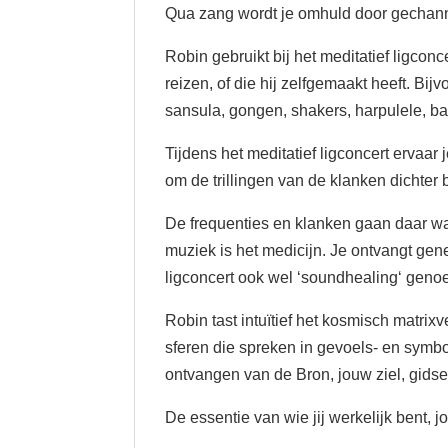
Qua zang wordt je omhuld door gechann
Robin gebruikt bij het meditatief ligcon
reizen, of die hij zelfgemaakt heeft. Bi
sansula, gongen, shakers, harpulele, b
Tijdens het meditatief ligconcert ervaa
om de trillingen van de klanken dichter b
De frequenties en klanken gaan daar waa
muziek is het medicijn. Je ontvangt gen
ligconcert ook wel ‘soundhealing‘ geno
Robin tast intuïtief het kosmisch matrix
sferen die spreken in gevoels- en symbo
ontvangen van de Bron, jouw ziel, gids
De essentie van wie jij werkelijk bent, jo