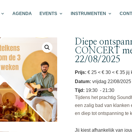
AGENDA
EVENTS
INSTRUMENTEN
CONT
Diepe ontsp
CONCERT met 
22/08/2025
Prijs:
€ 25 < € 30 < € 35 jij
Datum
:
vrijdag 22/08/2025
Tijd
:
19:30
- 21:30
Tijdens het prachtig Sound
een zalig bad van klanken e
en diep tot ontspanning te
Jij kiest afhankelijk van jo