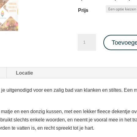
Prijs
Diepe
Toevoege
ontspanning
SOUNDHEALING
CONCERT
met
Locatie
Inti
Sound
je uitgenodigd voor een zalig bad van klanken en stiltes. Een m
22/08/2025
aantal
 matje en een donzig kussen, met een lekker fleece dekentje ove
ebruikt slechts enkele woorden, en neemt je vooral mee in het t
den te vatten is, en recht spreekt tot je hart.