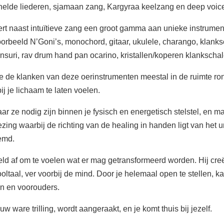
elde liederen, sjamaan zang, Kargyraa keelzang en deep voic
cert naast intuïtieve zang een groot gamma aan unieke instrument
jvoorbeeld N’Goni’s, monochord, gitaar, ukulele, charango, klanks
ansuri, rav drum hand pan ocarino, kristallen/koperen klanksch
r je de klanken van deze oerinstrumenten meestal in de ruimte 
ij je lichaam te laten voelen.
r ze nodig zijn binnen je fysisch en energetisch stelstel, en ma
ezing waarbij de richting van de healing in handen ligt van het
emd.
veld af om te voelen wat er mag getransformeerd worden. Hij cre
oltaal, ver voorbij de mind. Door je helemaal open te stellen, 
en en voorouders.
uw ware trilling, wordt aangeraakt, en je komt thuis bij jezelf.