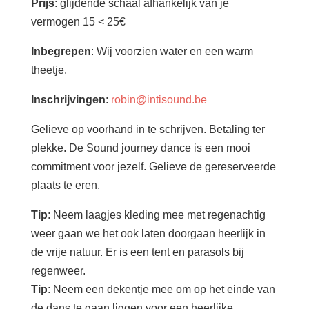
Prijs
: glijdende schaal afhankelijk van je
vermogen 15 < 25€
Inbegrepen
: Wij voorzien water en een warm
theetje.
Inschrijvingen
:
robin@intisound.be
Gelieve op voorhand in te schrijven. Betaling ter
plekke. De Sound journey dance is een mooi
commitment voor jezelf. Gelieve de gereserveerde
plaats te eren.
Tip
: Neem laagjes kleding mee met regenachtig
weer gaan we het ook laten doorgaan heerlijk in
de vrije natuur. Er is een tent en parasols bij
regenweer.
Tip
: Neem een dekentje mee om op het einde van
de dans te gaan liggen voor een heerlijke