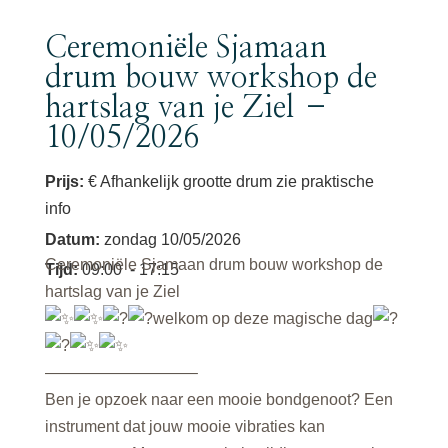
Ceremoniële Sjamaan
drum bouw workshop de
hartslag van je Ziel –
10/05/2026
Prijs:
€ Afhankelijk grootte drum zie praktische
info
Datum
:
zondag 10/05/2026
Ceremoniële Sjamaan drum bouw workshop de
Tijd
:
09:00
- 17:15
hartslag van je Ziel
welkom op deze magische dag
—————————–
Ben je opzoek naar een mooie bondgenoot? Een
instrument dat jouw mooie vibraties kan