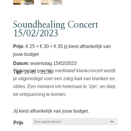
Soundhealing Concert
15/02/2023
Prijs:
€ 25 < € 30 < € 35 jij kiest afhankelijk van
jouw budget
Datum
:
woensdag 15/02/2023
Tijdens het prachtig meditatief klankconcert wordt
Tijd
:
19:45
- 21:30
je uitgenodigd voor een zalig bad van klanken en
stiltes. Een moment om helemaal te ‘zijn’, en diep
tot ontspanning te komen.
Jij kiest afhankelijk van jouw budget.
Prijs