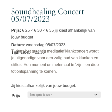
Soundhealing Concert
05/07/2023
Prijs:
€ 25 < € 30 < € 35 jij kiest afhankelijk van
jouw budget
Datum
:
woensdag 05/07/2023
Tijdens het prachtig meditatief klankconcert wordt
Tijd
:
19:45
- 21:30
je uitgenodigd voor een zalig bad van klanken en
stiltes. Een moment om helemaal te ‘zijn’, en diep
tot ontspanning te komen.
Jij kiest afhankelijk van jouw budget.
Prijs