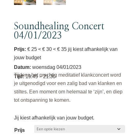
Soundhealing Concert
04/01/2023
Prijs:
€ 25 < € 30 < € 35 jij kiest afhankelijk van
jouw budget
Datum
:
woensdag 04/01/2023
Tijdens het prachtig meditatief klankconcert word
Tijd
:
19:45
- 21:30
je uitgenodigd voor een zalig bad van klanken en
stiltes. Een moment om helemaal te ‘zijn’, en diep
tot ontspanning te komen.
Jij kiest afhankelijk van jouw budget.
Prijs