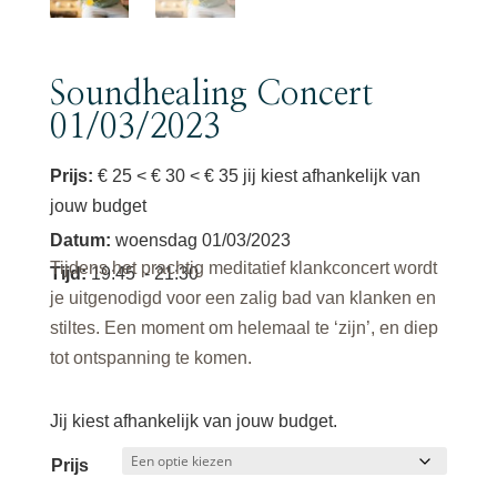
Soundhealing Concert
01/03/2023
Prijs:
€ 25 < € 30 < € 35 jij kiest afhankelijk van
jouw budget
Datum
:
woensdag 01/03/2023
Tijdens het prachtig meditatief klankconcert wordt
Tijd
:
19:45
- 21:30
je uitgenodigd voor een zalig bad van klanken en
stiltes. Een moment om helemaal te ‘zijn’, en diep
tot ontspanning te komen.
Jij kiest afhankelijk van jouw budget.
Prijs