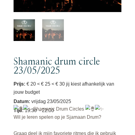
Shamanic drum circle
23/05/2025
Prijs:
€ 20 < € 25 < € 30 jij kiest afhankelijk van
jouw budget
Datum
:
vrijdag 23/05/2025
Shamanic Drum Circles
Tijd
:
19:30
- 22:00
Wil je leren spelen op je Sjamaan Drum?
Graag deel ik mijn favoriete ritmes die ik gebruik