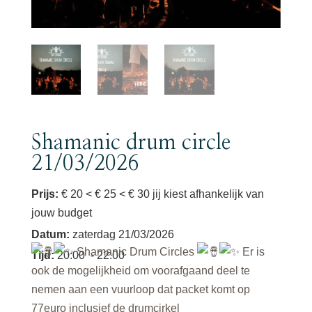
Shamanic drum circle
21/03/2026
Prijs:
€ 20 < € 25 < € 30 jij kiest afhankelijk van
jouw budget
Datum
:
zaterdag 21/03/2026
Shamanic Drum Circles
Er is
Tijd
:
20:00
- 22:00
ook de mogelijkheid om voorafgaand deel te
nemen aan een vuurloop dat packet komt op
77euro inclusief de drumcirkel