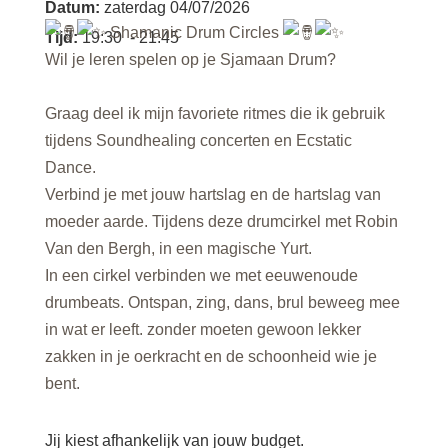
Datum
:
zaterdag 04/07/2026
Shamanic Drum Circles
Tijd
:
19:30
- 21:45
Wil je leren spelen op je Sjamaan Drum?
Graag deel ik mijn favoriete ritmes die ik gebruik
tijdens Soundhealing concerten en Ecstatic
Dance.
Verbind je met jouw hartslag en de hartslag van
moeder aarde. Tijdens deze drumcirkel met Robin
Van den Bergh, in een magische Yurt.
In een cirkel verbinden we met eeuwenoude
drumbeats. Ontspan, zing, dans, brul beweeg mee
in wat er leeft. zonder moeten gewoon lekker
zakken in je oerkracht en de schoonheid wie je
bent.
Jij kiest afhankelijk van jouw budget.