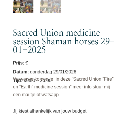
Sacred Union medicine
session Shaman horses 29-
01-2025
Prijs:
€
Datum
:
donderdag 29/01/2026
We verwelkomen je in deze “Sacred Union “Fire”
Tijd
:
09:00
- 20:00
en “Earth” medicine session” meer info stuur mij
een mailtje of watsapp
Jij kiest afhankelijk van jouw budget.