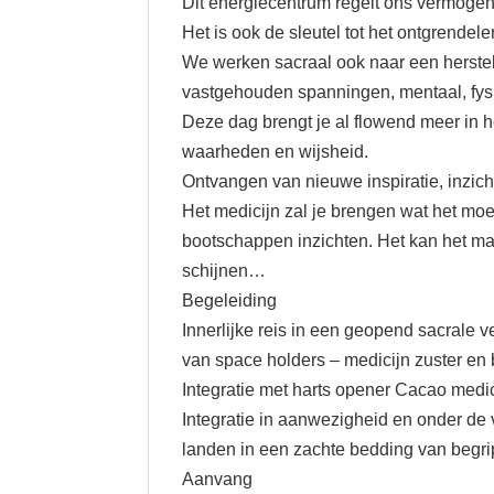
Dit energiecentrum regelt ons vermogen 
Het is ook de sleutel tot het ontgrende
We werken sacraal ook naar een herstel
vastgehouden spanningen, mentaal, fys
Deze dag brengt je al flowend meer in h
waarheden en wijsheid.
Ontvangen van nieuwe inspiratie, inzicht
Het medicijn zal je brengen wat het moet
bootschappen inzichten. Het kan het ma
schijnen…
Begeleiding
Innerlijke reis in een geopend sacrale
van space holders – medicijn zuster en
Integratie met harts opener Cacao medi
Integratie in aanwezigheid en onder de
landen in een zachte bedding van begrip
Aanvang