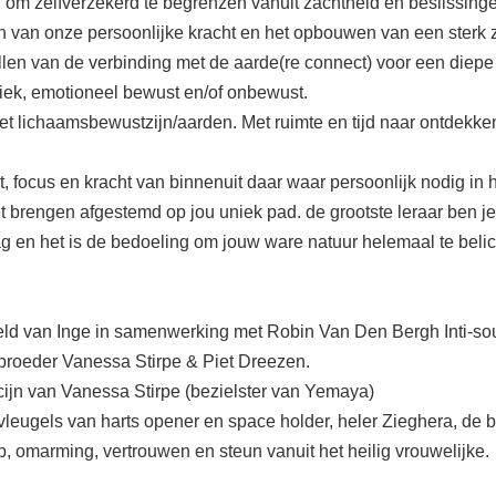
om zelfverzekerd te begrenzen vanuit zachtheid en beslissingen
len van onze persoonlijke kracht en het opbouwen van een sterk 
len van de verbinding met de aarde(re connect) voor een diep
iek, emotioneel bewust en/of onbewust.
et lichaamsbewustzijn/aarden. Met ruimte en tijd naar ontdekken
, focus en kracht van binnenuit daar waar persoonlijk nodig in 
 brengen afgestemd op jou uniek pad. de grootste leraar ben je z
g en het is de bedoeling om jouw ware natuur helemaal te beli
 veld van Inge in samenwerking met Robin Van Den Bergh Inti-s
 broeder Vanessa Stirpe & Piet Dreezen.
cijn van Vanessa Stirpe (bezielster van Yemaya)
 vleugels van harts opener en space holder, heler Zieghera, de
, omarming, vertrouwen en steun vanuit het heilig vrouwelijke.