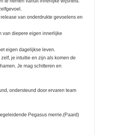
 te nemen vanuit innerlijke wijsheid.
zelfgevoel.
e release van onderdrukte gevoelens en
 van diepere eigen innerlijke
het eigen dagelijkse leven.
elf, je intuïtie en zijn als komen de
chamen. Je mag schitteren en
ound, ondersteund door ervaren team
 begeleidende Pegasus merrie.(Paard)