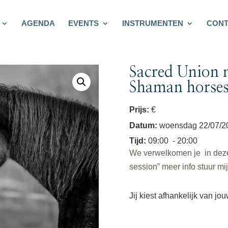
AGENDA
EVENTS
INSTRUMENTEN
CONT
Sacred Union m
Shaman horses
Prijs:
€
Datum
:
woensdag 22/07/2
Tijd
:
09:00
- 20:00
We verwelkomen je in deze 
session” meer info stuur mi
Jij kiest afhankelijk van jo