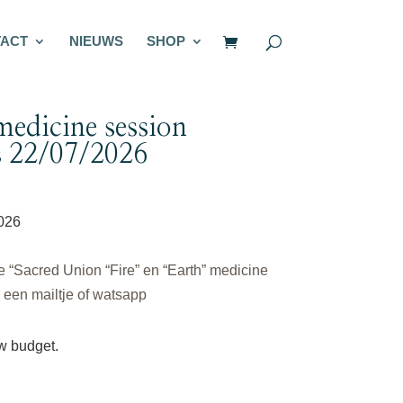
ACT
NIEUWS
SHOP
edicine session
 22/07/2026
026
“Sacred Union “Fire” en “Earth” medicine
j een mailtje of watsapp
uw budget.