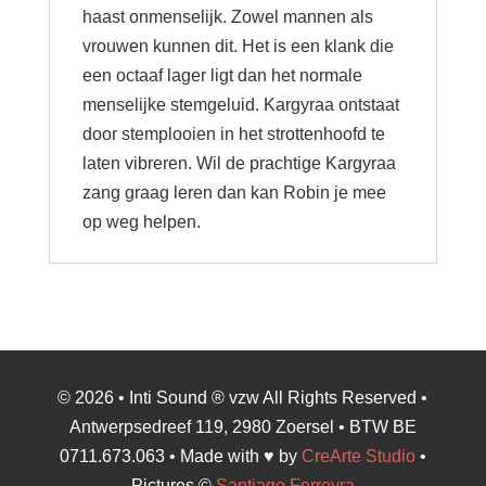
haast onmenselijk. Zowel mannen als
vrouwen kunnen dit. Het is een klank die
een octaaf lager ligt dan het normale
menselijke stemgeluid. Kargyraa ontstaat
door stemplooien in het strottenhoofd te
laten vibreren. Wil de prachtige Kargyraa
zang graag leren dan kan Robin je mee
op weg helpen.
© 2026 • Inti Sound ® vzw All Rights Reserved •
Antwerpsedreef 119, 2980 Zoersel • BTW BE
0711.673.063 • Made with ♥ by
CreArte Studio
•
Pictures ©
Santiago Ferreyra