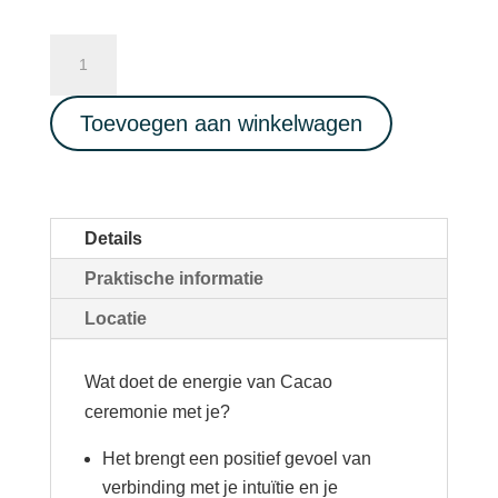
Intuïtieve
Zangcirkel
-
Toevoegen aan winkelwagen
Cacao
Ceremonie
-
stembevrijding
Details
26/08/2023
Praktische informatie
aantal
Locatie
Wat doet de energie van Cacao
ceremonie met je?
Het brengt een positief gevoel van
verbinding met je intuïtie en je