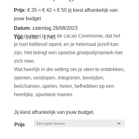
Prijs:
€ 35 < € 42 < € 50 jij kiest afhankelijk van
jouw budget
Datum
:
zaterdag 26/08/2023
Wat zo mooi is aan de cacao Ceremonie, dat het
Tijd
:
14:00
- 17:45
je hart liefdevol opent, en je helemaal jezelf kan
zijn. Het brengt een speelse groepsdynamiek met
zich mee.
Wat heerlijk in die setting om je stem te ontdekken,
openen, verdiepen, integreren, bevrijden,
belichamen, spelen, helen, liefhebben op een
heerlijke, spontane manier.
Jij kiest afhankelijk van jouw budget.
Prijs