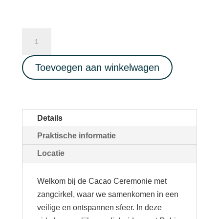
Intuïtieve
Zangcirkel
-
Toevoegen aan winkelwagen
Cacao
Ceremonie
-
stembevrijding
Details
24/05/2026
Praktische informatie
aantal
Locatie
Welkom bij de Cacao Ceremonie met
zangcirkel, waar we samenkomen in een
veilige en ontspannen sfeer. In deze