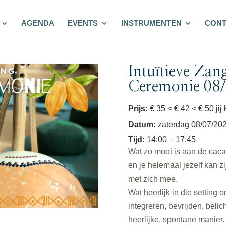
AGENDA
EVENTS
INSTRUMENTEN
CONT
Intuïtieve Zan
Ceremonie 08
Prijs:
€ 35 < € 42 < € 50 jij
Datum
:
zaterdag 08/07/20
Tijd
:
14:00
- 17:45
Wat zo mooi is aan de cacao
en je helemaal jezelf kan 
met zich mee.
Wat heerlijk in die setting
integreren, bevrijden, beli
heerlijke, spontane manier.