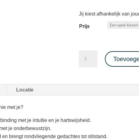
Jij kiest afhankelijk van jo
Prijs
Intuïtieve
Toevoege
Zangcirkel
-
Cacao
Ceremonie
Locatie
08/07/2023
aantal
ie met je?
inding met je intuïtie en je hartswijsheid.
 met je onderbewustzijn.
d en brengt rondvliegende gedachtes tot stilstand.