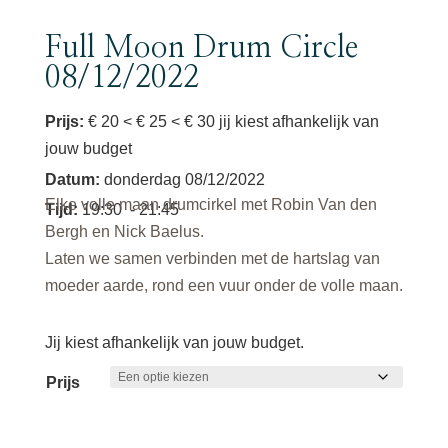
Full Moon Drum Circle
08/12/2022
Prijs:
€ 20 < € 25 < € 30 jij kiest afhankelijk van
jouw budget
Datum
:
donderdag 08/12/2022
Elke volle maan drumcirkel met Robin Van den
Tijd
:
19:30
- 21:45
Bergh en Nick Baelus.
Laten we samen verbinden met de hartslag van
moeder aarde, rond een vuur onder de volle maan.
Jij kiest afhankelijk van jouw budget.
Prijs