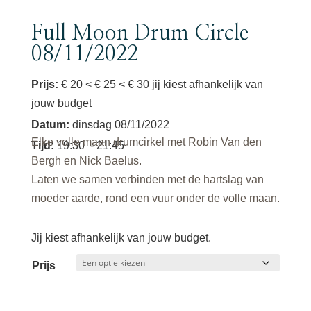
Full Moon Drum Circle
08/11/2022
Prijs:
€ 20 < € 25 < € 30 jij kiest afhankelijk van
jouw budget
Datum
:
dinsdag 08/11/2022
Elke volle maan drumcirkel met Robin Van den
Tijd
:
19:30
- 21:45
Bergh en Nick Baelus.
Laten we samen verbinden met de hartslag van
moeder aarde, rond een vuur onder de volle maan.
Jij kiest afhankelijk van jouw budget.
Prijs