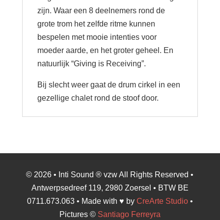
zijn. Waar een 8 deelnemers rond de
grote trom het zelfde ritme kunnen
bespelen met mooie intenties voor
moeder aarde, en het groter geheel. En
natuurlijk “Giving is Receiving”.
Bij slecht weer gaat de drum cirkel in een
gezellige chalet rond de stoof door.
© 2026 • Inti Sound ® vzw All Rights Reserved •
Antwerpsedreef 119, 2980 Zoersel • BTW BE
0711.673.063 • Made with ♥ by
CreArte Studio
•
Pictures ©
Santiago Ferreyra