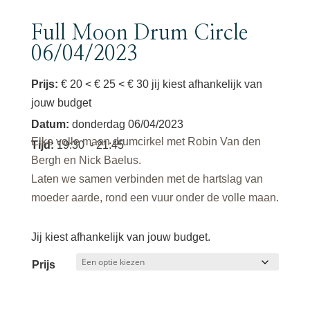
Full Moon Drum Circle
06/04/2023
Prijs:
€ 20 < € 25 < € 30 jij kiest afhankelijk van
jouw budget
Datum
:
donderdag 06/04/2023
Elke volle maan drumcirkel met Robin Van den
Tijd
:
19:30
- 21:45
Bergh en Nick Baelus.
Laten we samen verbinden met de hartslag van
moeder aarde, rond een vuur onder de volle maan.
Jij kiest afhankelijk van jouw budget.
Prijs