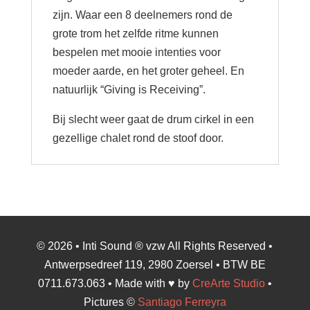
zijn. Waar een 8 deelnemers rond de
grote trom het zelfde ritme kunnen
bespelen met mooie intenties voor
moeder aarde, en het groter geheel. En
natuurlijk “Giving is Receiving”.
Bij slecht weer gaat de drum cirkel in een
gezellige chalet rond de stoof door.
© 2026 • Inti Sound ® vzw All Rights Reserved •
Antwerpsedreef 119, 2980 Zoersel • BTW BE
0711.673.063 • Made with ♥ by
CreArte Studio
•
Pictures ©
Santiago Ferreyra