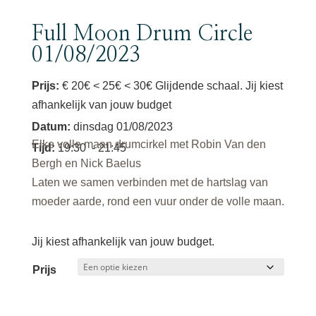
Full Moon Drum Circle
01/08/2023
Prijs:
€ 20€ < 25€ < 30€ Glijdende schaal. Jij kiest
afhankelijk van jouw budget
Datum
:
dinsdag 01/08/2023
Elke volle maan drumcirkel met Robin Van den
Tijd
:
19:30
- 21:45
Bergh en Nick Baelus
Laten we samen verbinden met de hartslag van
moeder aarde, rond een vuur onder de volle maan.
Jij kiest afhankelijk van jouw budget.
Prijs