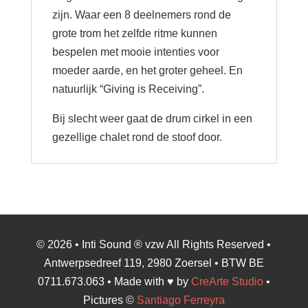
zijn. Waar een 8 deelnemers rond de
grote trom het zelfde ritme kunnen
bespelen met mooie intenties voor
moeder aarde, en het groter geheel. En
natuurlijk “Giving is Receiving”.
Bij slecht weer gaat de drum cirkel in een
gezellige chalet rond de stoof door.
© 2026 • Inti Sound ® vzw All Rights Reserved •
Antwerpsedreef 119, 2980 Zoersel • BTW BE
0711.673.063 • Made with ♥ by
CreArte Studio
•
Pictures ©
Santiago Ferreyra