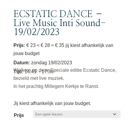
ECSTATIC DANCE –
Live Music Inti Sound-
19/02/2023
Prijs:
€ 23 < € 28 < € 35 jij kiest afhankelijk van
jouw budget
Datum
:
zondag 19/02/2023
Welkom op deze Speciale editie Ecstatic Dance,
Tijd
:
14:45
- 17:30
bezield met live muziek.
In het prachtig Millegem Kerkje te Ranst.
Jij kiest afhankelijk van jouw budget.
Prijs