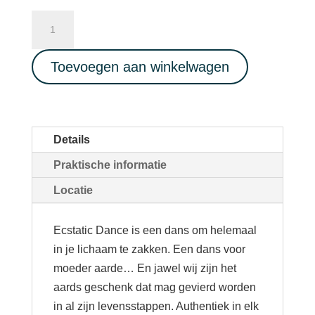
ECSTATIC
DANCE
-
Toevoegen aan winkelwagen
Live
Music
Inti
Sound
Details
-
Praktische informatie
08/04/2023
aantal
Locatie
Ecstatic Dance is een dans om helemaal
in je lichaam te zakken. Een dans voor
moeder aarde… En jawel wij zijn het
aards geschenk dat mag gevierd worden
in al zijn levensstappen. Authentiek in elk