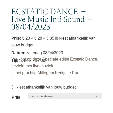
ECSTATIC DANCE –
Live Music Inti Sound –
08/04/2023
Prijs:
€ 23 < € 28 < € 35 jij kiest afhankelijk van
jouw budget
Datum
:
zaterdag 08/04/2023
Welkom op deze Speciale editie Ecstatic Dance,
Tijd
:
14:45
- 17:30
bezield met live muziek.
In het prachtig Millegem Kerkje te Ranst.
Jij kiest afhankelijk van jouw budget.
Prijs