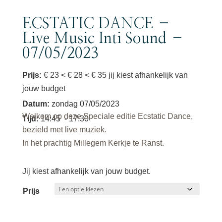
ECSTATIC DANCE –
Live Music Inti Sound –
07/05/2023
Prijs:
€ 23 < € 28 < € 35 jij kiest afhankelijk van
jouw budget
Datum
:
zondag 07/05/2023
Welkom op deze Speciale editie Ecstatic Dance,
Tijd
:
14:45
- 17:30
bezield met live muziek.
In het prachtig Millegem Kerkje te Ranst.
Jij kiest afhankelijk van jouw budget.
Prijs