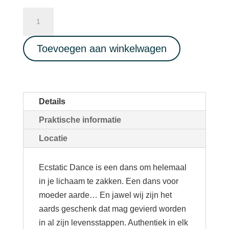
ECSTATIC
DANCE
-
Toevoegen aan winkelwagen
Live
Music
Inti
Sound
Details
-
Praktische informatie
07/05/2023
aantal
Locatie
Ecstatic Dance is een dans om helemaal
in je lichaam te zakken. Een dans voor
moeder aarde… En jawel wij zijn het
aards geschenk dat mag gevierd worden
in al zijn levensstappen. Authentiek in elk