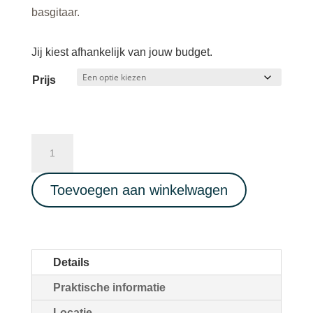
basgitaar.
Jij kiest afhankelijk van jouw budget.
Prijs
Ecstatic
Dance
Full
Toevoegen aan winkelwagen
Live
Music
-
ZangJam
Details
-
Praktische informatie
Cacao
-
Locatie