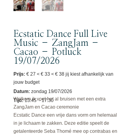
Ecstatic Dance Full Live
Music – ZangJam –
Cacao – Potluck
19/07/2026
Prijs:
€ 27 < € 33 < € 38 jij kiest afhankelijk van
jouw budget
Datum
:
zondag 19/07/2026
Welkom ik voel het al bruisen met een extra
Tijd
:
13:45
- 17:30
ZangJam en Cacao ceremonie
Ecstatic Dance een vrije dans vorm om helemaal
in je lichaam te zakken. Deze editie speelt de
getalenteerde Seba Thomé mee op contrabas en