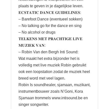
plaats te geven in je dagelijkse leven.
𝐄𝐂𝐒𝐓𝐀𝐓𝐈𝐂 𝐃𝐀𝐍𝐂𝐄 𝐆𝐔𝐈𝐃𝐄𝐋𝐈𝐍𝐄𝐒:
– Barefoot Dance (eventueel sokken)
– No talking go for the dance en sing
– No alcohol or drugs
𝐓𝐄𝐋𝐊𝐄𝐍𝐒 𝐌𝐄𝐓 𝐏𝐑𝐀𝐂𝐇𝐓𝐈𝐆𝐄 𝐋𝐈𝐕𝐄
𝐌𝐔𝐙𝐈𝐄𝐊 𝐕𝐀𝐍:
– Robin Van den Bergh Inti Sound:
Wat maakt het extra bijzonder het is
volledig met live muziek Robin gebruikt
ook een loopstation zodat de muziek heel
breed word met veel lagen.
Robin Is soundhealer, sjamaan, muzikant,
instrumentbouwer zoals N’Goni, Kora
Sjamaan trommels
www.intisound.be
en
singer songwriter.