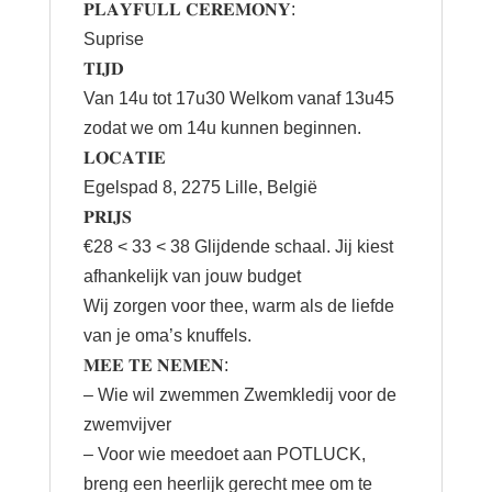
𝐏𝐋𝐀𝐘𝐅𝐔𝐋𝐋 𝐂𝐄𝐑𝐄𝐌𝐎𝐍𝐘:
Suprise
𝐓𝐈𝐉𝐃
Van 14u tot 17u30 Welkom vanaf 13u45
zodat we om 14u kunnen beginnen.
𝐋𝐎𝐂𝐀𝐓𝐈𝐄
Egelspad 8, 2275 Lille, België
𝐏𝐑𝐈𝐉𝐒
€28 < 33 < 38 Glijdende schaal. Jij kiest
afhankelijk van jouw budget
Wij zorgen voor thee, warm als de liefde
van je oma’s knuffels.
𝐌𝐄𝐄 𝐓𝐄 𝐍𝐄𝐌𝐄𝐍:
– Wie wil zwemmen Zwemkledij voor de
zwemvijver
– Voor wie meedoet aan POTLUCK,
breng een heerlijk gerecht mee om te