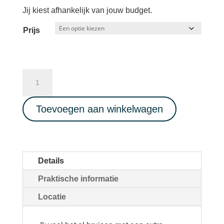
Jij kiest afhankelijk van jouw budget.
Prijs
Ecstatic
Dance
Full
Toevoegen aan winkelwagen
Live
Music
-
ZangJam
Details
-
Praktische informatie
Cacao
-
Locatie
Potluck
15-