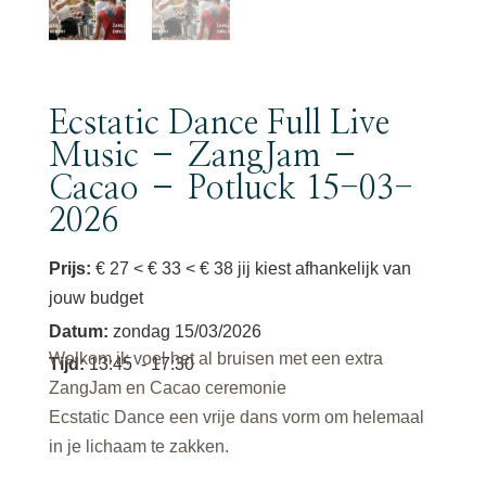
Ecstatic Dance Full Live
Music – ZangJam –
Cacao – Potluck 15-03-
2026
Prijs:
€ 27 < € 33 < € 38 jij kiest afhankelijk van
jouw budget
Datum
:
zondag 15/03/2026
Welkom ik voel het al bruisen met een extra
Tijd
:
13:45
- 17:30
ZangJam en Cacao ceremonie
Ecstatic Dance een vrije dans vorm om helemaal
in je lichaam te zakken.