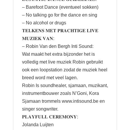
– Barefoot Dance (eventueel sokken)
– No talking go for the dance en sing
– No alcohol or drugs
𝐓𝐄𝐋𝐊𝐄𝐍𝐒 𝐌𝐄𝐓 𝐏𝐑𝐀𝐂𝐇𝐓𝐈𝐆𝐄 𝐋𝐈𝐕𝐄
𝐌𝐔𝐙𝐈𝐄𝐊 𝐕𝐀𝐍:
– Robin Van den Bergh Inti Sound:
Wat maakt het extra bijzonder het is
volledig met live muziek Robin gebruikt
ook een loopstation zodat de muziek heel
breed word met veel lagen.
Robin Is soundhealer, sjamaan, muzikant,
instrumentbouwer zoals N’Goni, Kora
Sjamaan trommels
www.intisound.be
en
singer songwriter.
𝐏𝐋𝐀𝐘𝐅𝐔𝐋𝐋 𝐂𝐄𝐑𝐄𝐌𝐎𝐍𝐘:
Jolanda Luijten