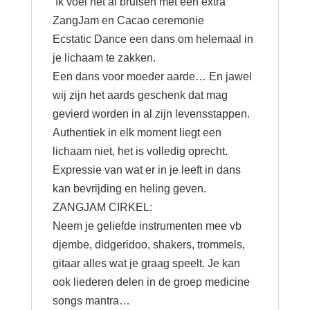
Ik voel het al bruisen met een extra
03-
ZangJam en Cacao ceremonie
2026
Ecstatic Dance een dans om helemaal in
aantal
je lichaam te zakken.
Een dans voor moeder aarde… En jawel
wij zijn het aards geschenk dat mag
gevierd worden in al zijn levensstappen.
Authentiek in elk moment liegt een
lichaam niet, het is volledig oprecht.
Expressie van wat er in je leeft in dans
kan bevrijding en heling geven.
ZANGJAM CIRKEL:
Neem je geliefde instrumenten mee vb
djembe, didgeridoo, shakers, trommels,
gitaar alles wat je graag speelt. Je kan
ook liederen delen in de groep medicine
songs mantra…