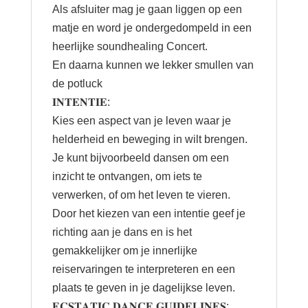
Als afsluiter mag je gaan liggen op een
matje en word je ondergedompeld in een
heerlijke soundhealing Concert.
En daarna kunnen we lekker smullen van
de potluck
𝐈𝐍𝐓𝐄𝐍𝐓𝐈𝐄:
Kies een aspect van je leven waar je
helderheid en beweging in wilt brengen.
Je kunt bijvoorbeeld dansen om een
inzicht te ontvangen, om iets te
verwerken, of om het leven te vieren.
Door het kiezen van een intentie geef je
richting aan je dans en is het
gemakkelijker om je innerlijke
reiservaringen te interpreteren en een
plaats te geven in je dagelijkse leven.
𝐄𝐂𝐒𝐓𝐀𝐓𝐈𝐂 𝐃𝐀𝐍𝐂𝐄 𝐆𝐔𝐈𝐃𝐄𝐋𝐈𝐍𝐄𝐒: