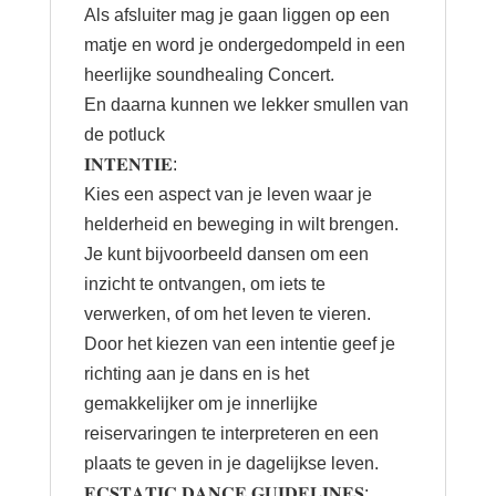
Als afsluiter mag je gaan liggen op een
matje en word je ondergedompeld in een
heerlijke soundhealing Concert.
En daarna kunnen we lekker smullen van
de potluck
𝐈𝐍𝐓𝐄𝐍𝐓𝐈𝐄:
Kies een aspect van je leven waar je
helderheid en beweging in wilt brengen.
Je kunt bijvoorbeeld dansen om een
inzicht te ontvangen, om iets te
verwerken, of om het leven te vieren.
Door het kiezen van een intentie geef je
richting aan je dans en is het
gemakkelijker om je innerlijke
reiservaringen te interpreteren en een
plaats te geven in je dagelijkse leven.
𝐄𝐂𝐒𝐓𝐀𝐓𝐈𝐂 𝐃𝐀𝐍𝐂𝐄 𝐆𝐔𝐈𝐃𝐄𝐋𝐈𝐍𝐄𝐒: