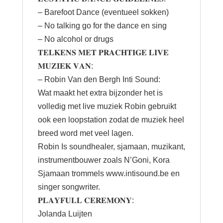
– Barefoot Dance (eventueel sokken)
– No talking go for the dance en sing
– No alcohol or drugs
𝐓𝐄𝐋𝐊𝐄𝐍𝐒 𝐌𝐄𝐓 𝐏𝐑𝐀𝐂𝐇𝐓𝐈𝐆𝐄 𝐋𝐈𝐕𝐄
𝐌𝐔𝐙𝐈𝐄𝐊 𝐕𝐀𝐍:
– Robin Van den Bergh Inti Sound:
Wat maakt het extra bijzonder het is
volledig met live muziek Robin gebruikt
ook een loopstation zodat de muziek heel
breed word met veel lagen.
Robin Is soundhealer, sjamaan, muzikant,
instrumentbouwer zoals N’Goni, Kora
Sjamaan trommels
www.intisound.be
en
singer songwriter.
𝐏𝐋𝐀𝐘𝐅𝐔𝐋𝐋 𝐂𝐄𝐑𝐄𝐌𝐎𝐍𝐘:
Jolanda Luijten