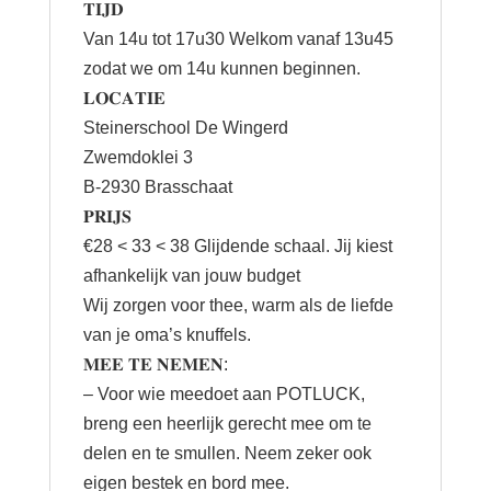
𝐓𝐈𝐉𝐃
Van 14u tot 17u30 Welkom vanaf 13u45
zodat we om 14u kunnen beginnen.
𝐋𝐎𝐂𝐀𝐓𝐈𝐄
Steinerschool De Wingerd
Zwemdoklei 3
B-2930 Brasschaat
𝐏𝐑𝐈𝐉𝐒
€28 < 33 < 38 Glijdende schaal. Jij kiest
afhankelijk van jouw budget
Wij zorgen voor thee, warm als de liefde
van je oma’s knuffels.
𝐌𝐄𝐄 𝐓𝐄 𝐍𝐄𝐌𝐄𝐍:
– Voor wie meedoet aan POTLUCK,
breng een heerlijk gerecht mee om te
delen en te smullen. Neem zeker ook
eigen bestek en bord mee.