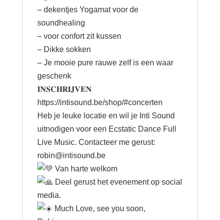
– dekentjes Yogamat voor de
soundhealing
– voor confort zit kussen
– Dikke sokken
– Je mooie pure rauwe zelf is een waar
geschenk
𝐈𝐍𝐒𝐂𝐇𝐑𝐈𝐉𝐕𝐄𝐍
https://intisound.be/shop/#concerten
Heb je leuke locatie en wil je Inti Sound
uitnodigen voor een Ecstatic Dance Full
Live Music. Contacteer me gerust:
robin@intisound.be
Van harte welkom
Deel gerust het evenement op social
media.
Much Love, see you soon,