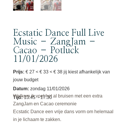
Ecstatic Dance Full Live
Music – ZangJam –
Cacao – Potluck
11/01/2026
Prijs:
€ 27 < € 33 < € 38 jij kiest afhankelijk van
jouw budget
Datum
:
zondag 11/01/2026
Welkom ik voel het al bruisen met een extra
Tijd
:
13:45
- 17:30
ZangJam en Cacao ceremonie
Ecstatic Dance een vrije dans vorm om helemaal
in je lichaam te zakken.