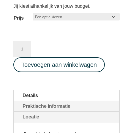
Jij kiest afhankelijk van jouw budget.
Prijs
Ecstatic
Dance
Full
Toevoegen aan winkelwagen
Live
Music
-
ZangJam
Details
-
Praktische informatie
Cacao
-
Locatie
Potluck
11/01/2026