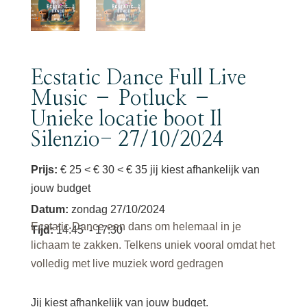
Ecstatic Dance Full Live
Music – Potluck –
Unieke locatie boot Il
Silenzio- 27/10/2024
Prijs:
€ 25 < € 30 < € 35 jij kiest afhankelijk van
jouw budget
Datum
:
zondag 27/10/2024
Ecstatic Dance een dans om helemaal in je
Tijd
:
14:45
- 17:30
lichaam te zakken. Telkens uniek vooral omdat het
volledig met live muziek word gedragen
Jij kiest afhankelijk van jouw budget.