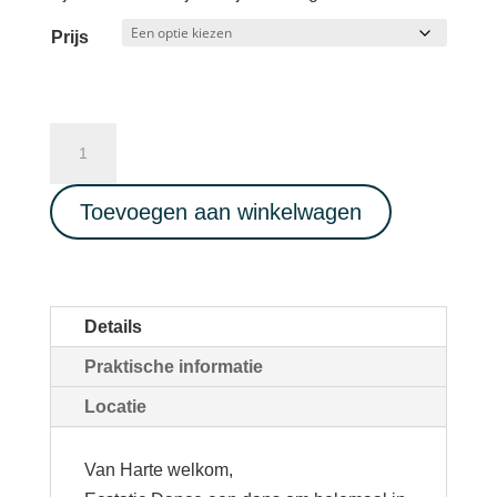
Prijs
Ecstatic
Dance
Full
Toevoegen aan winkelwagen
Live
Music
-
Potluck
Details
-
Praktische informatie
Unieke
locatie
Locatie
boot
Il
Van Harte welkom,
Silenzio-