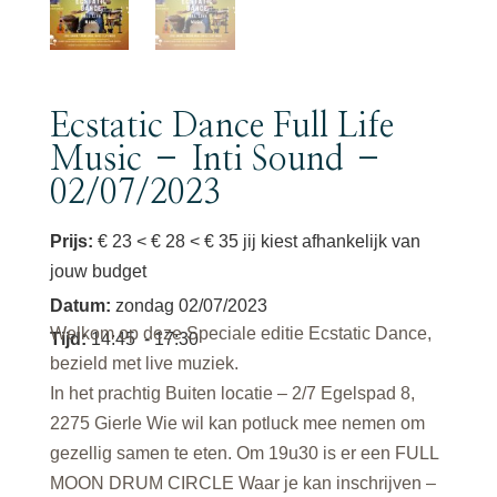
Ecstatic Dance Full Life
Music – Inti Sound –
02/07/2023
Prijs:
€ 23 < € 28 < € 35 jij kiest afhankelijk van
jouw budget
Datum
:
zondag 02/07/2023
Welkom op deze Speciale editie Ecstatic Dance,
Tijd
:
14:45
- 17:30
bezield met live muziek.
In het prachtig Buiten locatie –
2/7 Egelspad 8,
2275 Gierle Wie wil kan potluck mee nemen om
gezellig samen te eten. Om 19u30 is er een FULL
MOON DRUM CIRCLE Waar je kan inschrijven –