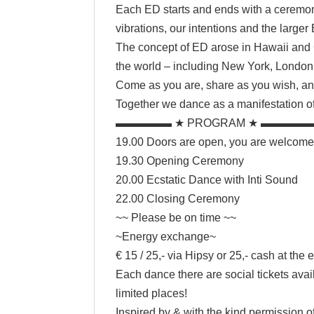
Each ED starts and ends with a ceremon
vibrations, our intentions and the larger 
The concept of ED arose in Hawaii and C
the world – including New York, London,
Come as you are, share as you wish, and
Together we dance as a manifestation o
▬▬▬▬▬ ★ PROGRAM ★ ▬▬▬▬
19.00 Doors are open, you are welcom
19.30 Opening Ceremony
20.00 Ecstatic Dance with Inti Sound
22.00 Closing Ceremony
~~ Please be on time ~~
~Energy exchange~
€ 15 / 25,- via Hipsy or 25,- cash at the e
Each dance there are social tickets avai
limited places!
Inspired by & with the kind permission