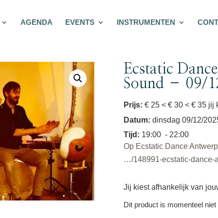
AGENDA
EVENTS
INSTRUMENTEN
CONT
Ecstatic Danc
Sound – 09/1
Prijs:
€ 25 < € 30 < € 35 jij
Datum
:
dinsdag 09/12/202
Tijd
:
19:00
- 22:00
Op Ecstatic Dance Antwerpen
…/148991-ecstatic-dance-
Jij kiest afhankelijk van jo
Dit product is momenteel niet