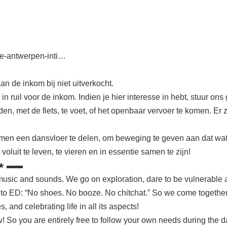
ce-antwerpen-inti…
aan de inkom bij niet uitverkocht.
 ruil voor de inkom. Indien je hier interesse in hebt, stuur ons 
en, met de fiets, te voet, of het openbaar vervoer te komen. Er
en een dansvloer te delen, om beweging te geven aan dat wat er
voluit te leven, te vieren en in essentie samen te zijn!
 ★ ▬▬
usic and sounds. We go on exploration, dare to be vulnerable 
 to ED: “No shoes. No booze. No chitchat.” So we come together 
and celebrating life in all its aspects!
So you are entirely free to follow your own needs during the 