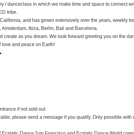
y / danceclass in which we make time and space to connect with
ED tribe.
alifornia, and has grown extensively over the years, weekly to
 Amsterdam, Ibiza, Berlin, Bali and Barcelona.
 create as you dream. We look forward greeting you on the danc
f love and peace on Earth!
▬
e
ntrance if not sold out.
lable, please send a message if you qualify. Only possible with c
 of Ecstatic Dance San Francisco and Ecstatic Dance World com