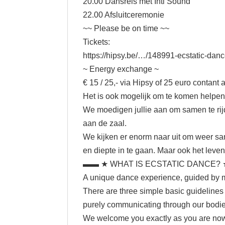
20.00 Dansreis met Inti Sound
22.00 Afsluitceremonie
~~ Please be on time ~~
Tickets:
https://hipsy.be/…/148991-ecstatic-dan
~ Energy exchange ~
€ 15 / 25,- via Hipsy of 25 euro contant 
Het is ook mogelijk om te komen helpen in
We moedigen jullie aan om samen te rijd
aan de zaal.
We kijken er enorm naar uit om weer sam
en diepte in te gaan. Maar ook het leven 
▬▬ ★ WHAT IS ECSTATIC DANCE?
A unique dance experience, guided by m
There are three simple basic guidelines
purely communicating through our bodies, 
We welcome you exactly as you are now! 