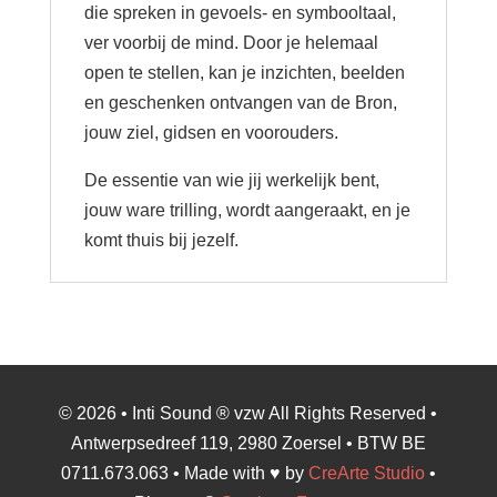
die spreken in gevoels- en symbooltaal,
ver voorbij de mind. Door je helemaal
open te stellen, kan je inzichten, beelden
en geschenken ontvangen van de Bron,
jouw ziel, gidsen en voorouders.
De essentie van wie jij werkelijk bent,
jouw ware trilling, wordt aangeraakt, en je
komt thuis bij jezelf.
© 2026 • Inti Sound ® vzw All Rights Reserved •
Antwerpsedreef 119, 2980 Zoersel • BTW BE
0711.673.063 • Made with ♥ by
CreArte Studio
•