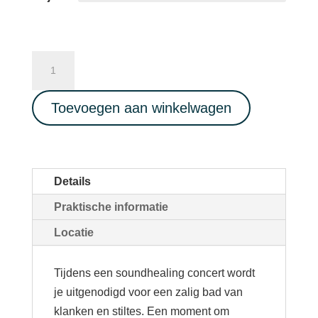
Diepe
ontspanning
SOUNDHEALING
Toevoegen aan winkelwagen
CONCERT
met
Inti
Sound
Details
28/06/2024
Praktische informatie
aantal
Locatie
Tijdens een soundhealing concert wordt
je uitgenodigd voor een zalig bad van
klanken en stiltes. Een moment om