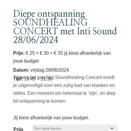
Diepe ontspanning
SOUNDHEALING
CONCERT met Inti Sound
28/06/2024
Prijs:
€ 25 < € 30 < € 35 jij kiest afhankelijk van
jouw budget
Datum
:
vrijdag 28/06/2024
Tijdens het prachtig Soundhealing Concert wordt
Tijd
:
19:45
- 21:30
je uitgenodigd voor een zalig bad van klanken en
stiltes. Een moment om helemaal te ‘zijn’, en diep
tot ontspanning te komen.
Jij kiest afhankelijk van jouw budget.
Prijs