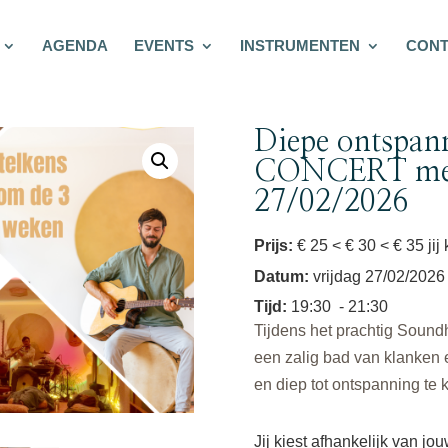
AGENDA
EVENTS
INSTRUMENTEN
CONT
Diepe ontsp
CONCERT met 
27/02/2026
Prijs:
€ 25 < € 30 < € 35 jij
Datum
:
vrijdag 27/02/2026
Tijd
:
19:30
- 21:30
Tijdens het prachtig Sound
een zalig bad van klanken e
en diep tot ontspanning te
Jij kiest afhankelijk van jo