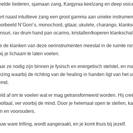
elde liederen, sjamaan zang, Kargyraa keelzang en deep voic
cert naast intuïtieve zang een groot gamma aan unieke instrument
jvoorbeeld N’Goni’s, monochord, gitaar, ukulele, charango, klanks
ansuri, rav drum hand pan ocarino, kristallen/koperen klanksch
r je de klanken van deze oerinstrumenten meestal in de ruimte 
ij je lichaam te laten voelen.
r ze nodig zijn binnen je fysisch en energetisch stelstel, en ma
ezing waarbij de richting van de healing in handen ligt van het
emd.
veld af om te voelen wat er mag getransformeerd worden. Hij cre
oltaal, ver voorbij de mind. Door je helemaal open te stellen, 
en en voorouders.
uw ware trilling, wordt aangeraakt, en je komt thuis bij jezelf.