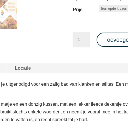
Prijs
Diepe
Toevoege
ontspanning
SOUNDHEALING
CONCERT
met
Locatie
Inti
Sound
je uitgenodigd voor een zalig bad van klanken en stiltes. Een m
27/02/2026
aantal
 matje en een donzig kussen, met een lekker fleece dekentje ove
ebruikt slechts enkele woorden, en neemt je vooral mee in het t
den te vatten is, en recht spreekt tot je hart.