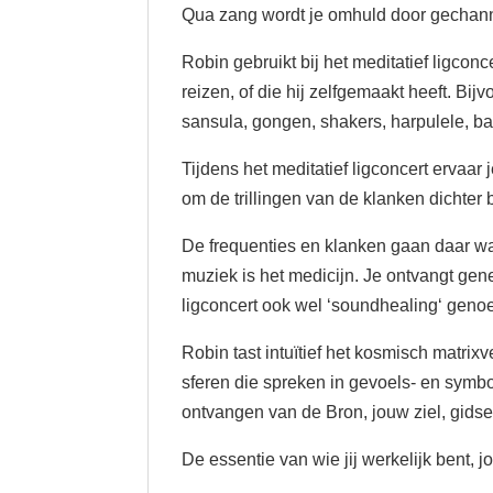
Qua zang wordt je omhuld door gechann
Robin gebruikt bij het meditatief ligcon
reizen, of die hij zelfgemaakt heeft. Bi
sansula, gongen, shakers, harpulele, b
Tijdens het meditatief ligconcert ervaa
om de trillingen van de klanken dichter b
De frequenties en klanken gaan daar waa
muziek is het medicijn. Je ontvangt gen
ligconcert ook wel ‘soundhealing‘ geno
Robin tast intuïtief het kosmisch matrix
sferen die spreken in gevoels- en symbo
ontvangen van de Bron, jouw ziel, gids
De essentie van wie jij werkelijk bent, jo