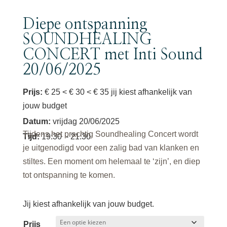
Diepe ontspanning
SOUNDHEALING
CONCERT met Inti Sound
20/06/2025
Prijs:
€ 25 < € 30 < € 35 jij kiest afhankelijk van
jouw budget
Datum
:
vrijdag 20/06/2025
Tijdens het prachtig Soundhealing Concert wordt
Tijd
:
19:30
- 21:30
je uitgenodigd voor een zalig bad van klanken en
stiltes. Een moment om helemaal te ‘zijn’, en diep
tot ontspanning te komen.
Jij kiest afhankelijk van jouw budget.
Prijs