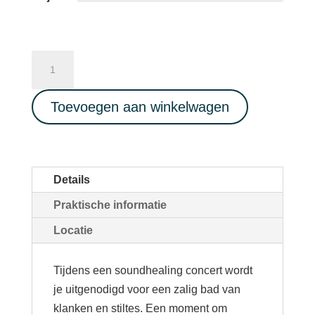
Diepe
ontspanning
SOUNDHEALING
Toevoegen aan winkelwagen
CONCERT
met
Inti
Sound
Details
20/06/2025
Praktische informatie
aantal
Locatie
Tijdens een soundhealing concert wordt
je uitgenodigd voor een zalig bad van
klanken en stiltes. Een moment om