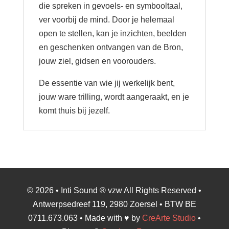
die spreken in gevoels- en symbooltaal,
ver voorbij de mind. Door je helemaal
open te stellen, kan je inzichten, beelden
en geschenken ontvangen van de Bron,
jouw ziel, gidsen en voorouders.
De essentie van wie jij werkelijk bent,
jouw ware trilling, wordt aangeraakt, en je
komt thuis bij jezelf.
© 2026 • Inti Sound ® vzw All Rights Reserved •
Antwerpsedreef 119, 2980 Zoersel • BTW BE
0711.673.063 • Made with ♥ by
CreArte Studio
•