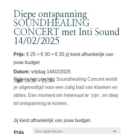
Diepe ontspanning
SOUNDHEALING
CONCERT met Inti Sound
14/02/2025
Prijs:
€ 25 < € 30 < € 35 jij kiest afhankelijk van
jouw budget
Datum
:
vrijdag 14/02/2025
Tijdens het prachtig Soundhealing Concert wordt
Tijd
:
19:30
- 21:30
je uitgenodigd voor een zalig bad van klanken en
stiltes. Een moment om helemaal te ‘zijn’, en diep
tot ontspanning te komen.
Jij kiest afhankelijk van jouw budget.
Prijs