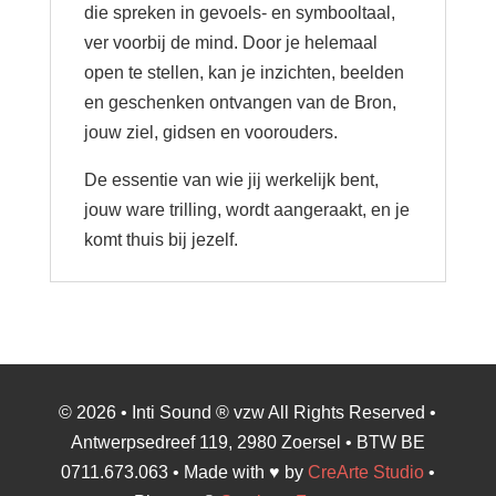
die spreken in gevoels- en symbooltaal,
ver voorbij de mind. Door je helemaal
open te stellen, kan je inzichten, beelden
en geschenken ontvangen van de Bron,
jouw ziel, gidsen en voorouders.
De essentie van wie jij werkelijk bent,
jouw ware trilling, wordt aangeraakt, en je
komt thuis bij jezelf.
© 2026 • Inti Sound ® vzw All Rights Reserved •
Antwerpsedreef 119, 2980 Zoersel • BTW BE
0711.673.063 • Made with ♥ by
CreArte Studio
•