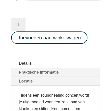
Diepe
ontspanning
SOUNDHEALING
Toevoegen aan winkelwagen
CONCERT
met
Inti
Sound
Details
14/02/2025
Praktische informatie
aantal
Locatie
Tijdens een soundhealing concert wordt
je uitgenodigd voor een zalig bad van
klanken en stiltes. Een moment om