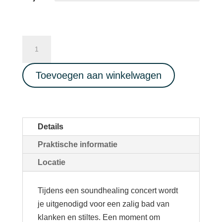
Diepe
ontspanning
SOUNDHEALING
Toevoegen aan winkelwagen
CONCERT
met
Inti
Sound
Details
11/10/2024
Praktische informatie
aantal
Locatie
Tijdens een soundhealing concert wordt
je uitgenodigd voor een zalig bad van
klanken en stiltes. Een moment om