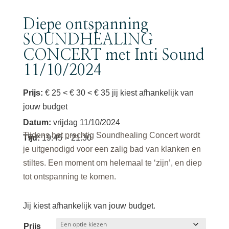
Diepe ontspanning
SOUNDHEALING
CONCERT met Inti Sound
11/10/2024
Prijs:
€ 25 < € 30 < € 35 jij kiest afhankelijk van
jouw budget
Datum
:
vrijdag 11/10/2024
Tijdens het prachtig Soundhealing Concert wordt
Tijd
:
19:45
- 21:30
je uitgenodigd voor een zalig bad van klanken en
stiltes. Een moment om helemaal te ‘zijn’, en diep
tot ontspanning te komen.
Jij kiest afhankelijk van jouw budget.
Prijs