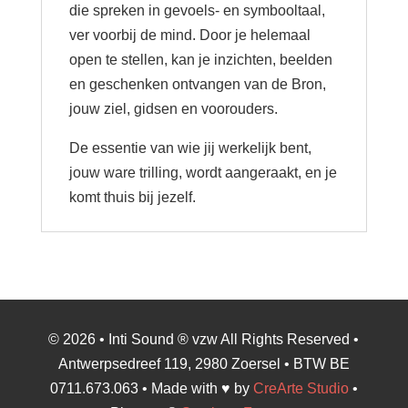
die spreken in gevoels- en symbooltaal,
ver voorbij de mind. Door je helemaal
open te stellen, kan je inzichten, beelden
en geschenken ontvangen van de Bron,
jouw ziel, gidsen en voorouders.
De essentie van wie jij werkelijk bent,
jouw ware trilling, wordt aangeraakt, en je
komt thuis bij jezelf.
© 2026 • Inti Sound ® vzw All Rights Reserved •
Antwerpsedreef 119, 2980 Zoersel • BTW BE
0711.673.063 • Made with ♥ by
CreArte Studio
•