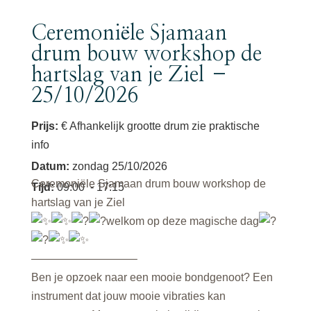
Ceremoniële Sjamaan
drum bouw workshop de
hartslag van je Ziel –
25/10/2026
Prijs:
€ Afhankelijk grootte drum zie praktische
info
Datum
:
zondag 25/10/2026
Ceremoniële Sjamaan drum bouw workshop de
Tijd
:
09:00
- 17:15
hartslag van je Ziel
welkom op deze magische dag
—————————–
Ben je opzoek naar een mooie bondgenoot? Een
instrument dat jouw mooie vibraties kan