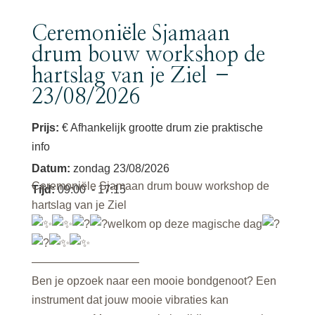
Ceremoniële Sjamaan
drum bouw workshop de
hartslag van je Ziel –
23/08/2026
Prijs:
€ Afhankelijk grootte drum zie praktische
info
Datum
:
zondag 23/08/2026
Ceremoniële Sjamaan drum bouw workshop de
Tijd
:
09:00
- 17:15
hartslag van je Ziel
welkom op deze magische dag
—————————–
Ben je opzoek naar een mooie bondgenoot? Een
instrument dat jouw mooie vibraties kan