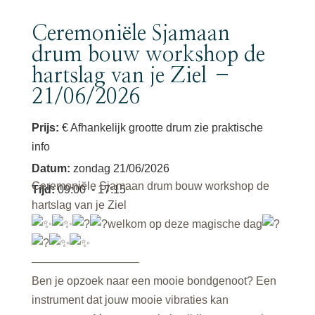
Ceremoniële Sjamaan
drum bouw workshop de
hartslag van je Ziel –
21/06/2026
Prijs:
€ Afhankelijk grootte drum zie praktische
info
Datum
:
zondag 21/06/2026
Ceremoniële Sjamaan drum bouw workshop de
Tijd
:
09:00
- 17:15
hartslag van je Ziel
welkom op deze magische dag
—————————–
Ben je opzoek naar een mooie bondgenoot? Een
instrument dat jouw mooie vibraties kan