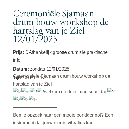
Ceremoniële Sjamaan
drum bouw workshop de
hartslag van je Ziel
12/01/2025
Prijs:
€ Afhankelijk grootte drum zie praktische
info
Datum
:
zondag 12/01/2025
Ceremoniële Sjamaan drum bouw workshop de
Tijd
:
09:00
- 17:15
hartslag van je Ziel
welkom op deze magische dag
—————————–
Ben je opzoek naar een mooie bondgenoot? Een
instrument dat jouw mooie vibraties kan