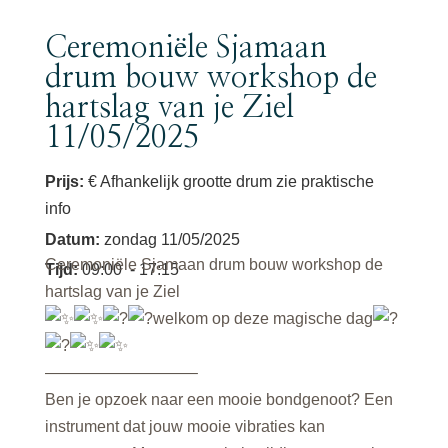
Ceremoniële Sjamaan
drum bouw workshop de
hartslag van je Ziel
11/05/2025
Prijs:
€ Afhankelijk grootte drum zie praktische
info
Datum
:
zondag 11/05/2025
Ceremoniële Sjamaan drum bouw workshop de
Tijd
:
09:00
- 17:15
hartslag van je Ziel
welkom op deze magische dag
—————————–
Ben je opzoek naar een mooie bondgenoot? Een
instrument dat jouw mooie vibraties kan