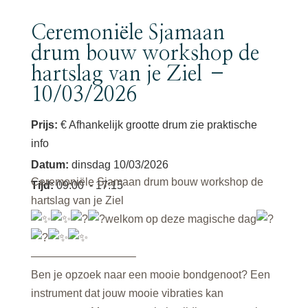
Ceremoniële Sjamaan
drum bouw workshop de
hartslag van je Ziel –
10/03/2026
Prijs:
€ Afhankelijk grootte drum zie praktische
info
Datum
:
dinsdag 10/03/2026
Ceremoniële Sjamaan drum bouw workshop de
Tijd
:
09:00
- 17:15
hartslag van je Ziel
welkom op deze magische dag
—————————–
Ben je opzoek naar een mooie bondgenoot? Een
instrument dat jouw mooie vibraties kan