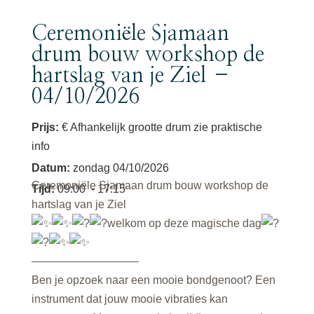
Ceremoniële Sjamaan
drum bouw workshop de
hartslag van je Ziel –
04/10/2026
Prijs:
€ Afhankelijk grootte drum zie praktische
info
Datum
:
zondag 04/10/2026
Ceremoniële Sjamaan drum bouw workshop de
Tijd
:
09:00
- 17:15
hartslag van je Ziel
welkom op deze magische dag
—————————–
Ben je opzoek naar een mooie bondgenoot? Een
instrument dat jouw mooie vibraties kan