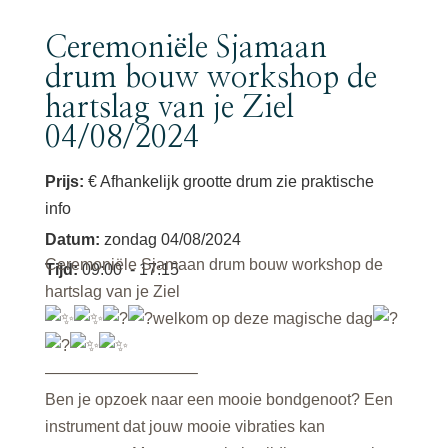
Ceremoniële Sjamaan
drum bouw workshop de
hartslag van je Ziel
04/08/2024
Prijs:
€ Afhankelijk grootte drum zie praktische
info
Datum
:
zondag 04/08/2024
Ceremoniële Sjamaan drum bouw workshop de
Tijd
:
09:00
- 17:15
hartslag van je Ziel
welkom op deze magische dag
—————————–
Ben je opzoek naar een mooie bondgenoot? Een
instrument dat jouw mooie vibraties kan