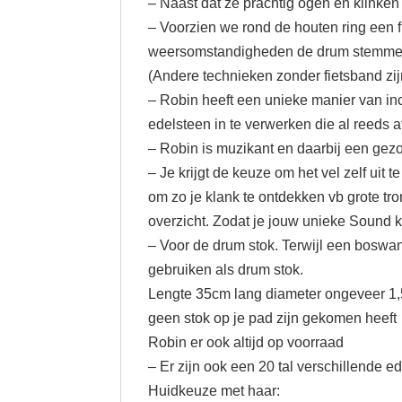
– Naast dat ze prachtig ogen en klinken
– Voorzien we rond de houten ring een f
weersomstandigheden de drum stemme
(Andere technieken zonder fietsband zij
– Robin heeft een unieke manier van inc
edelsteen in te verwerken die al ree
– Robin is muzikant en daarbij een gez
– Je krijgt de keuze om het vel zelf uit
om zo je klank te ontdekken vb grote tr
overzicht. Zodat je jouw unieke Sound 
– Voor de drum stok. Terwijl een boswan
gebruiken als drum stok.
Lengte 35cm lang diameter ongeveer 1,5
geen stok op je pad zijn gekomen heeft
Robin er ook altijd op voorraad
– Er zijn ook een 20 tal verschillende 
Huidkeuze met haar: