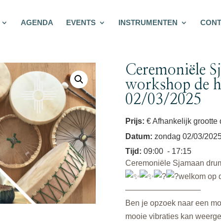
AGENDA
EVENTS
INSTRUMENTEN
CONT
Ceremoniële 
workshop de ha
02/03/2025
Prijs:
€ Afhankelijk grootte 
Datum
:
zondag 02/03/202
Tijd
:
09:00
- 17:15
Ceremoniële Sjamaan drum 
welkom op 
—————————–
Ben je opzoek naar een mo
mooie vibraties kan weerge