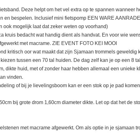
ietsband. Deze helpt om het vel extra op te spannen wanneer het
n en bespelen. Inclusief mini fietspomp EEN WARE AANRAD
n ook mogelijk laat dat zeker weten op voorhand)
a kruis bedacht wat handig dient als handvat. En voor wie wens
ds afgewerkt met macrame. ZIE EVENT FOTO KEI MOOI
ond kritisch oor wat maakt dat zijn Sjamaan trommels geweldig 
 te kiezen tussen een 70 tal huiden. De dag zelf kan je op een 
om, dikte huid, met of zonder haar hebben allemaal een unieke k
kan vinden.
deling of bij je lievelingsboom kan er een stok op je pad kome
0cm bij grote drom 1,60cm diameter dikte. Let op dat het de st
edelstenen met macrame afgewerkt. Om als optie in je sjamaan tr