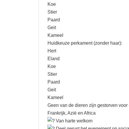
Koe
Stier
Paard
Geit
Kameel
Huidkeuze perkament (zonder haar):
Hert
Eland
Koe
Stier
Paard
Geit
Kameel
Geen van de dieren zijn gestorven voor
Frankrijk, Azië en Africa
Van harte welkom
Deel gerust het evenement op socia