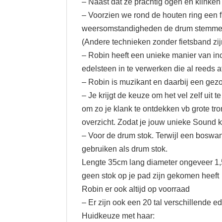
– Naast dat ze prachtig ogen en klinken
– Voorzien we rond de houten ring een f
weersomstandigheden de drum stemme
(Andere technieken zonder fietsband zij
– Robin heeft een unieke manier van inc
edelsteen in te verwerken die al ree
– Robin is muzikant en daarbij een gez
– Je krijgt de keuze om het vel zelf uit
om zo je klank te ontdekken vb grote tr
overzicht. Zodat je jouw unieke Sound 
– Voor de drum stok. Terwijl een boswan
gebruiken als drum stok.
Lengte 35cm lang diameter ongeveer 1,5
geen stok op je pad zijn gekomen heeft
Robin er ook altijd op voorraad
– Er zijn ook een 20 tal verschillende 
Huidkeuze met haar: