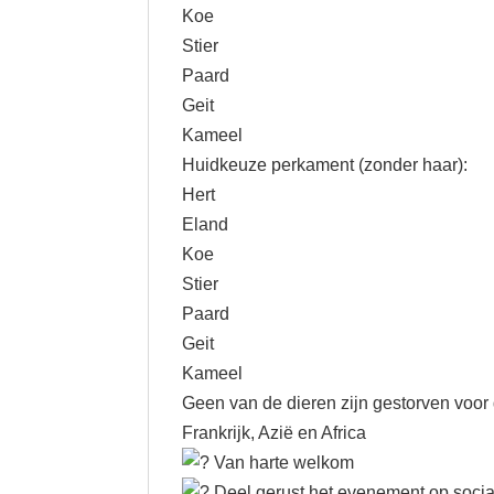
Koe
Stier
Paard
Geit
Kameel
Huidkeuze perkament (zonder haar):
Hert
Eland
Koe
Stier
Paard
Geit
Kameel
Geen van de dieren zijn gestorven voor
Frankrijk, Azië en Africa
Van harte welkom
Deel gerust het evenement op socia