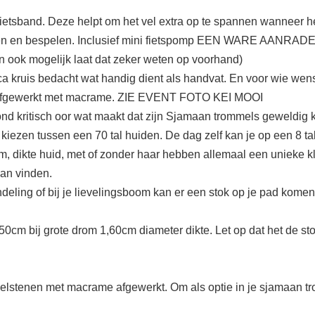
ietsband. Deze helpt om het vel extra op te spannen wanneer het
n en bespelen. Inclusief mini fietspomp EEN WARE AANRAD
n ook mogelijk laat dat zeker weten op voorhand)
a kruis bedacht wat handig dient als handvat. En voor wie wens
ds afgewerkt met macrame. ZIE EVENT FOTO KEI MOOI
ond kritisch oor wat maakt dat zijn Sjamaan trommels geweldig 
 te kiezen tussen een 70 tal huiden. De dag zelf kan je op een 
om, dikte huid, met of zonder haar hebben allemaal een unieke k
kan vinden.
deling of bij je lievelingsboom kan er een stok op je pad kome
0cm bij grote drom 1,60cm diameter dikte. Let op dat het de st
edelstenen met macrame afgewerkt. Om als optie in je sjamaan tr