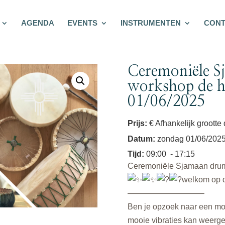
AGENDA
EVENTS
INSTRUMENTEN
CONT
Ceremoniële 
workshop de ha
01/06/2025
Prijs:
€ Afhankelijk grootte 
Datum
:
zondag 01/06/202
Tijd
:
09:00
- 17:15
Ceremoniële Sjamaan drum 
welkom op 
—————————–
Ben je opzoek naar een mo
mooie vibraties kan weerge