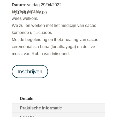
Datum
:
vrijdag 29/04/2022
Lieve allemaal,
Tijd
:
19:00
- 22:00
wees welkom,
We zullen werken met het medicijn van cacao
komende uit Ecuador.
Met de begeleiding en theta-healing van cacao-
ceremonialista Luna (lunathayoga) en de live
music van Robin van Intisound.
Inschrijven
Details
Praktische informatie